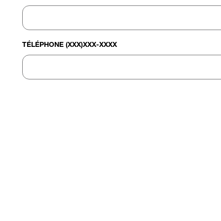
TÉLÉPHONE (XXX)XXX-XXXX