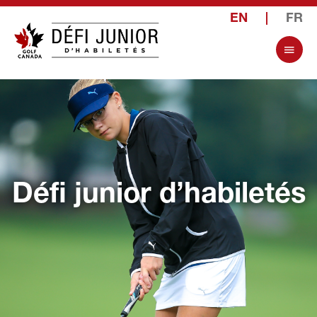
EN
|
FR
Défi junior d’habiletés