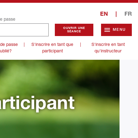
EN
|
FR
e passe
MENU
 de passe
|
S'inscrire en tant que
|
S'inscrire en tant
ublié?
participant
qu'instructeur
rticipant