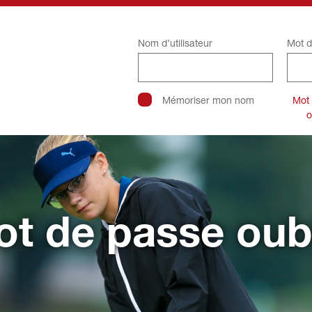
Nom d’utilisateur
Mot d
Mémoriser mon nom
Mot
o
t de passe oub