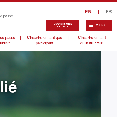
EN
|
FR
e passe
MENU
 de passe
|
S'inscrire en tant que
|
S'inscrire en tant
ublié?
participant
qu'instructeur
lié